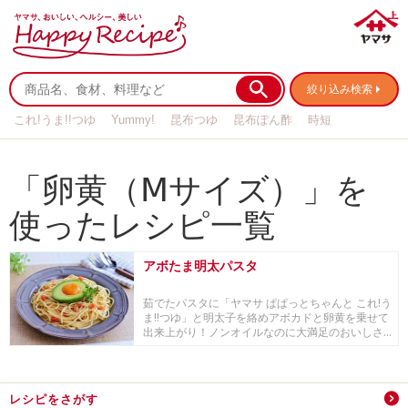
絞り込み検索
これ!うま!!つゆ
Yummy!
昆布つゆ
昆布ぽん酢
時短
リメイク
作り置き
基本の
「卵黄（Ⅿサイズ）」を
使ったレシピ一覧
アボたま明太パスタ
茹でたパスタに「ヤマサ ぱぱっとちゃんと これ!う
ま!!つゆ」と明太子を絡めアボカドと卵黄を乗せて
出来上がり！ノンオイルなのに大満足のおいしさ...
レシピをさがす