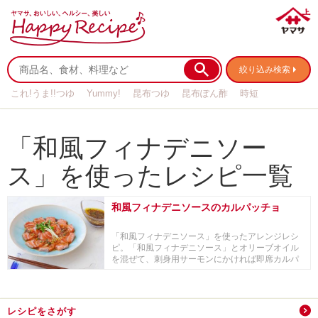
絞り込み検索
これ!うま!!つゆ
Yummy!
昆布つゆ
昆布ぽん酢
時短
リメイク
作り置き
基本の
「和風フィナデニソー
ス」を使ったレシピ一覧
和風フィナデニソースのカルパッチョ
「和風フィナデニソース」を使ったアレンジレシ
ピ。「和風フィナデニソース」とオリーブオイル
を混ぜて、刺身用サーモンにかければ即席カルパ
ッチョに。...
レシピをさがす