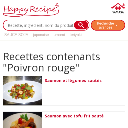
Recherche
avancée
SAUCE SOJA
japonaise
umami
teriyaki
Recettes contenants
"Poivron rouge"
Saumon et légumes sautés
Saumon avec tofu frit sauté