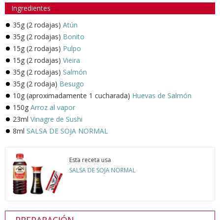
Ingredientes
35g (2 rodajas)
Atún
35g (2 rodajas)
Bonito
15g (2 rodajas)
Pulpo
15g (2 rodajas)
Vieira
35g (2 rodajas)
Salmón
35g (2 rodaja)
Besugo
10g (aproximadamente 1 cucharada)
Huevas de Salmón
150g
Arroz al vapor
23ml
Vinagre de Sushi
8ml
SALSA DE SOJA NORMAL
Esta receta usa
SALSA DE SOJA NORMAL