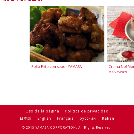
Pollo Frito con sabor YAMASA
Crema No! Mou
Malvavisco
Uso de la página
Política de privacidad
日本語
English
Français
русский
Italian
© 2015 YAMASA CORPORATION. All Rights Reserved.