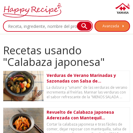
Avanzada
Recetas usando
"Calabaza japonesa"
Verduras de Verano Marinadas y
Sazonadas con Salsa de...
La dulzura y "umami" de las verduras de verano
incrementa al freírlas. Marinar las verduras con
el sabor refrescante de la "MENOS SALADA ...
Revuelto de Calabaza Japonesa
Aderezada con Mantequil...
Cortar la calabaza japonesa e tiras fáciles de
comer, dejar reposar con mantequilla, salsa de