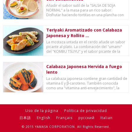
Añadir el sabor sutil de la "SALSA DE SOJA
NORMAL" a la masa para un rico sabor.
Disfrutar haciendo tortitas en una plancha con
sus hijos...
Teriyaki Aromatizado con Calabaza
Japonesa y Rollito ...
La mostaza untada en el cerdo añade un sabor
picante al plato. La combinación del "umami"
del "KOMBU TSUYU" y el sabor picante de la
most...
Calabaza Japonesa Hervida a fuego
lento
La calabaza japonesa contiene gran cantidad de
vitamina E y β-caroteno. También conocida
como una "vitamina anti-envejecimiento", la
vita...
Uso de la página
Política de privacidad
日本語
English
Français
русский
Italian
© 2015 YAMASA CORPORATION. All Rights Reserved.