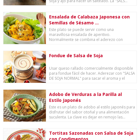
soja y ajo para hacer un salteado. La "SALS...
Ensalada de Calabaza Japonesa con
Semillas de Sésamo ...
Este plato se puede servir como una
maravillosa ensalada de aperitivo.
Normalmente se combina el aderezo con
calabaza al hacer una ensala...
Fondue de Salsa de Soja
Usar queso rallado comercialmente disponible
para fondue fácil de hacer. Aderezar con "SALSA
DE SOJA NORMAL" para sacar el aroma y el
sab...
Adobo de Verduras a la Parilla al
Estilo Japonés
Este es un plato de adobo al estilo japonés para
disfrutar del sabor otoñal y una alimentación
suculenta. La clave es dejar en remojo las...
Tortitas Sazonadas con Salsa de Soja
con Condimentos