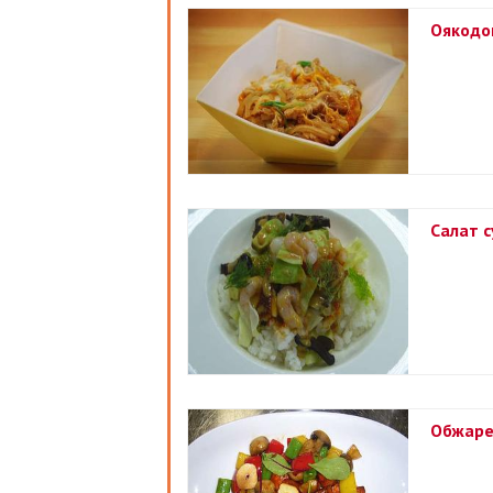
Оякодон
Салат 
Обжаре