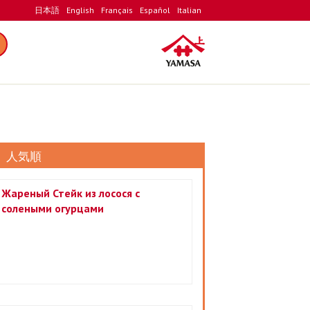
日本語
English
Français
Español
Italian
人気順
Жареный Стейк из лосося с
солеными огурцами