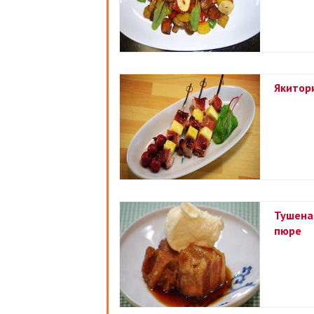
Якитор
Тушена
пюре