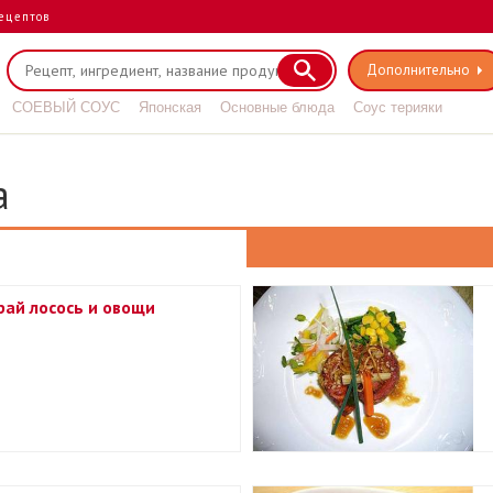
ецептов
Дополнительно
СОЕВЫЙ СОУС
Японская
Основные блюда
Соус терияки
а
рай лосось и овощи