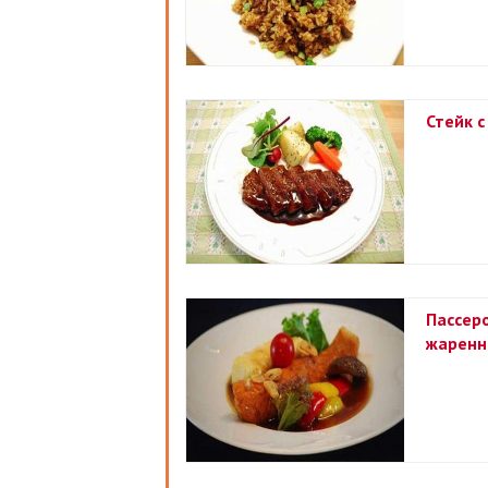
Стейк с
Пассеро
жаренн