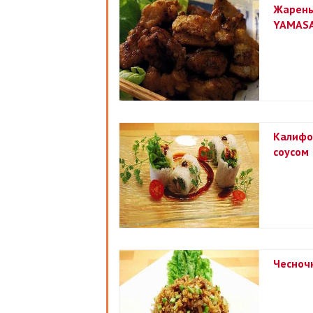
Жарены
YAMAS
Калифо
соусом
Чесноч