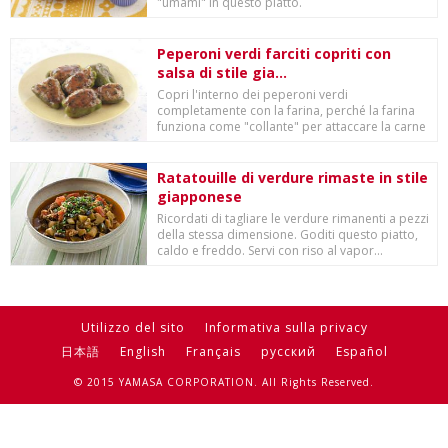
"umami" in questo piatto.
Peperoni verdi farciti copriti con
salsa di stile gia...
Copri l'interno dei peperoni verdi
completamente con la farina, perché la farina
funziona come "collante" per attaccare la carne
macinata.
Ratatouille di verdure rimaste in stile
giapponese
Ricordati di tagliare le verdure rimanenti a pezzi
della stessa dimensione. Goditi questo piatto,
caldo e freddo. Servi con riso al vapor...
Utilizzo del sito
Informativa sulla privacy
日本語
English
Français
русский
Español
© 2015 YAMASA CORPORATION. All Rights Reserved.