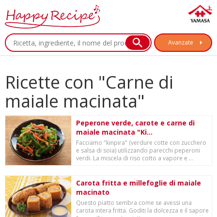
Avanzate
Ricette con "Carne di
maiale macinata"
Peperone verde, carote e carne di
maiale macinata "Ki...
Facciamo "kinpira" (verdure cotte con zucchero
e salsa di soia) utilizzando parecchi peperoni
verdi. La miscela di riso cotto a vapore e ...
Carota fritta e millefoglie di maiale
macinato
Questo piatto sembra come se avessi una
carota intera fritta. Goditi la dolcezza e il sapore