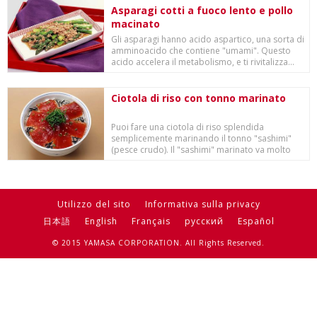
Asparagi cotti a fuoco lento e pollo
macinato
Gli asparagi hanno acido aspartico, una sorta di
amminoacido che contiene "umami". Questo
acido accelera il metabolismo, e ti rivitalizza...
Ciotola di riso con tonno marinato
Puoi fare una ciotola di riso splendida
semplicemente marinando il tonno "sashimi"
(pesce crudo). Il "sashimi" marinato va molto
bene con...
Utilizzo del sito
Informativa sulla privacy
日本語
English
Français
русский
Español
© 2015 YAMASA CORPORATION. All Rights Reserved.