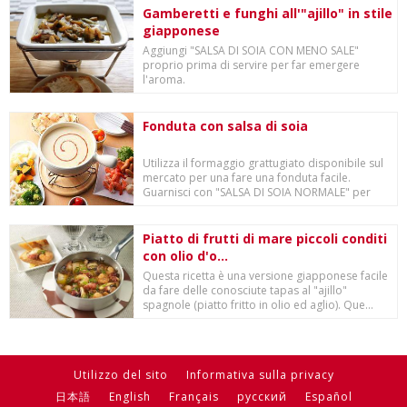
Gamberetti e funghi all'"ajillo" in stile
giapponese
Aggiungi "SALSA DI SOIA CON MENO SALE"
proprio prima di servire per far emergere
l'aroma.
Fonduta con salsa di soia
Utilizza il formaggio grattugiato disponibile sul
mercato per una fare una fonduta facile.
Guarnisci con "SALSA DI SOIA NORMALE" per
esal...
Piatto di frutti di mare piccoli conditi
con olio d'o...
Questa ricetta è una versione giapponese facile
da fare delle conosciute tapas al "ajillo"
spagnole (piatto fritto in olio ed aglio). Que...
Utilizzo del sito
Informativa sulla privacy
日本語
English
Français
русский
Español