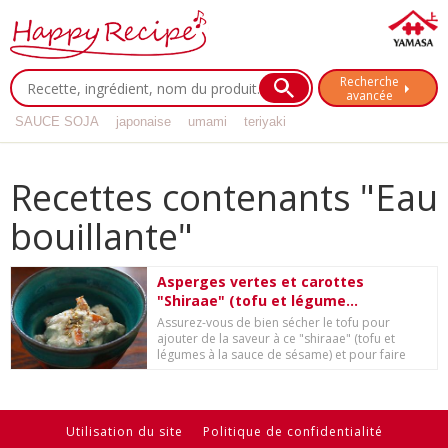
Recherche
avancée
SAUCE SOJA
japonaise
umami
teriyaki
Recettes contenants "Eau
bouillante"
Asperges vertes et carottes
"Shiraae" (tofu et légume...
Assurez-vous de bien sécher le tofu pour
ajouter de la saveur à ce "shiraae" (tofu et
légumes à la sauce de sésame) et pour faire
ressort...
Utilisation du site
Politique de confidentialité