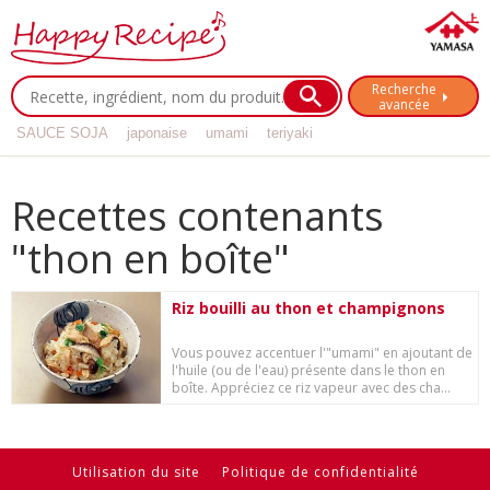
Recherche
avancée
SAUCE SOJA
japonaise
umami
teriyaki
Recettes contenants
"thon en boîte"
Riz bouilli au thon et champignons
Vous pouvez accentuer l'"umami" en ajoutant de
l'huile (ou de l'eau) présente dans le thon en
boîte. Appréciez ce riz vapeur avec des cha...
Utilisation du site
Politique de confidentialité