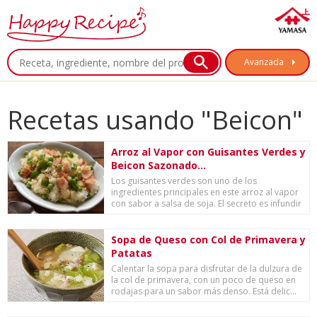
Avanzada
Recetas usando "Beicon"
Arroz al Vapor con Guisantes Verdes y
Beicon Sazonado...
Los guisantes verdes son uno de los
ingredientes principales en este arroz al vapor
con sabor a salsa de soja. El secreto es infundir
el ...
Sopa de Queso con Col de Primavera y
Patatas
Calentar la sopa para disfrutar de la dulzura de
la col de primavera, con un poco de queso en
rodajas para un sabor más denso. Está delic...