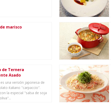
 de marisco
o de Ternera
nte Asado
 es una versión japonesa de
plato italiano "carpaccio".
on la especial "salsa de soja
liva"...