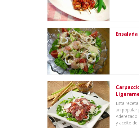
Ensalada
Carpacci
Ligerame
Esta receta
un popular 
Aderezado c
y aceite de o