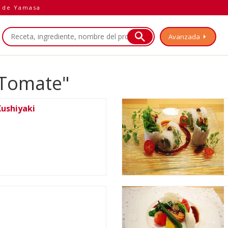
a de Yamasa
Avanzada
"Tomate"
Kushiyaki