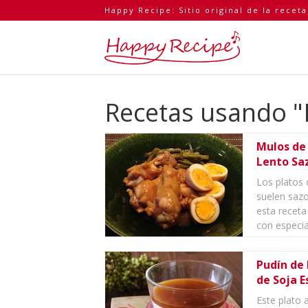
Happy Recipe: Sitio original de la recet
Recetas usando "
Mulos de 
Lento Saz
Los platos 
suelen sazo
esta receta
con especia
Pudín de 
de Soja E
Este plato 