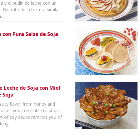
ja y el pudín de leche con un
. Disfrute de la textura similar
...
 con Pura Salsa de Soja
e Leche de Soja con Miel
e Soja
alty flavor from honey and
akes you irresistible to stop
int of soy sauce reminds you of
ang...