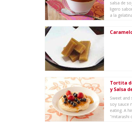
salsa de so
ligero sabor
a la gelatina
Caramelo
Tortita d
y Salsa d
Sweet and s
soy sauce m
eating. A h
"mitarashi d