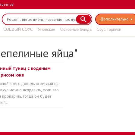
ецептов
Дополнительно
СОЕВЫЙ СОУС
Японская
Основные блюда
Соус терияки
репелиные яйца"
нный тунец с водяным
 рисом юке
яной кресс довольно кислый на
о вкус можно исправить, если его
и пропарить, тогда он будет
 "...