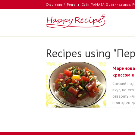
Счастливый Рецепт: Сайт YAMASA Оригинальных Р
Recipes using "Пе
Маринова
крессом и
Свежий вод
вкус, но ег
отварить ил
пригоден для