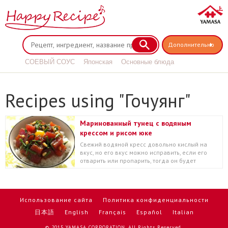
Дополнительно
СОЕВЫЙ СОУС
Японская
Основные блюда
Соус терияки
Recipes using "Гочуянг"
Маринованный тунец с водяным
крессом и рисом юке
Свежий водяной кресс довольно кислый на
вкус, но его вкус можно исправить, если его
отварить или пропарить, тогда он будет
пригоден для "...
Использование сайта
Политика конфиденциальности
日本語
English
Français
Español
Italian
© 2015 YAMASA CORPORATION. All Rights Reserved.