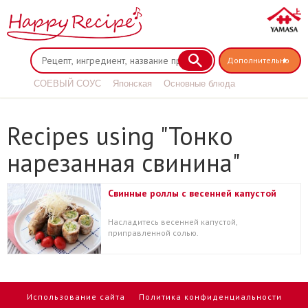
Дополнительно
СОЕВЫЙ СОУС
Японская
Основные блюда
Соус терияки
Recipes using "Тонко
нарезанная свинина"
Свинные роллы с весенней капустой
Насладитесь весенней капустой,
приправленной солью.
Использование сайта
Политика конфиденциальности