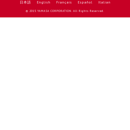
日本語
English
Français
Español
Italian
© 2015 YAMASA CORPORATION. All Rights Reserved.