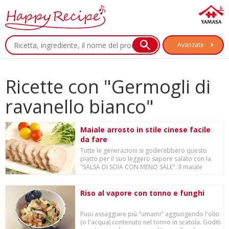
Avanzate
Ricette con "Germogli di
ravanello bianco"
Maiale arrosto in stile cinese facile
da fare
Tutte le generazioni si goderebbero questo
piatto per il suo leggero sapore salato con la
"SALSA DI SOIA CON MENO SALE". Il maiale
sembra...
Riso al vapore con tonno e funghi
Puoi assaggiare più "umami" aggiungendo l'olio
(o l'acqua) contenuto nel tonno in scatola. Goditi