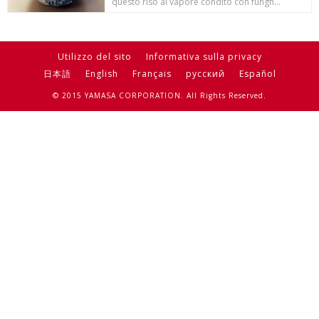
questo riso al vapore condito con fungh...
Utilizzo del sito
Informativa sulla privacy
日本語
English
Français
русский
Español
© 2015 YAMASA CORPORATION. All Rights Reserved.