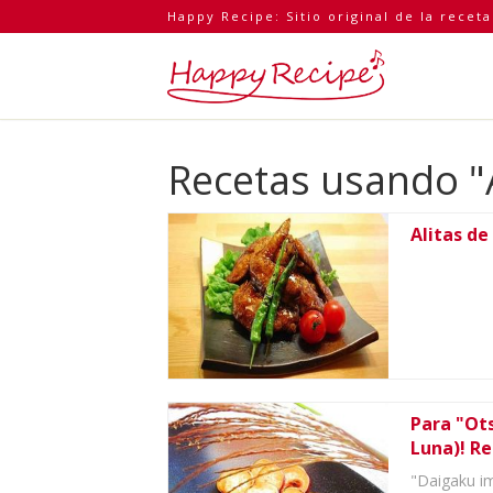
Happy Recipe: Sitio original de la recet
Recetas usando "
Alitas de
Para "Ots
Luna)! Red
"Daigaku im