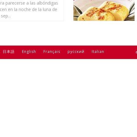
para parecerse a las albóndigas
cen en la noche de la luna de
sep...
日本語
English
Français
русский
Italian