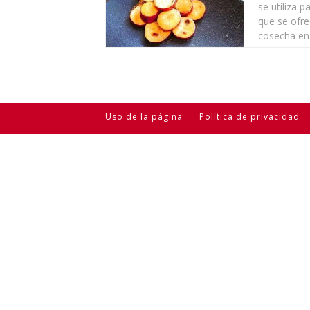
se utiliza 
que se ofre
cosecha en 
Uso de la página
Política de privacidad