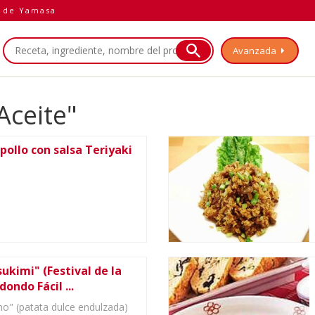
a de Yamasa
Avanzada
Aceite"
 pollo con salsa Teriyaki
ukimi" (Festival de la
ondo Fácil ...
o" (patata dulce endulzada)