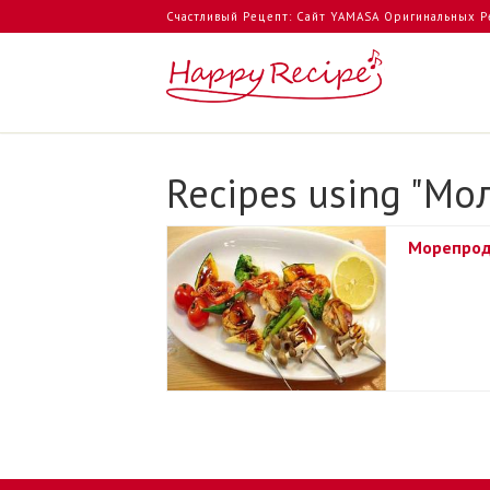
Счастливый Рецепт: Сайт YAMASA Оригинальных Р
Recipes using "Мо
Морепрод