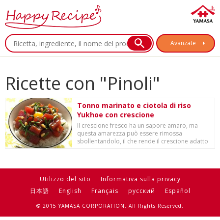
Avanzate
Ricette con "Pinoli"
Tonno marinato e ciotola di riso
Yukhoe con crescione
Il crescione fresco ha un sapore amaro, ma
questa amarezza può essere rimossa
sbollentandolo, il che rende il crescione adatto
per l'aemo...
Utilizzo del sito
Informativa sulla privacy
日本語
English
Français
русский
Español
© 2015 YAMASA CORPORATION. All Rights Reserved.