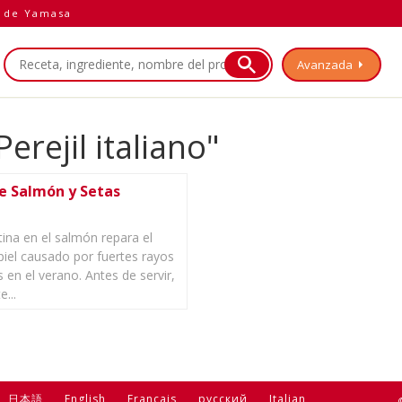
a de Yamasa
Avanzada
rejil italiano"
de Salmón y Setas
ina en el salmón repara el
piel causado por fuertes rayos
s en el verano. Antes de servir,
...
日本語
English
Français
русский
Italian