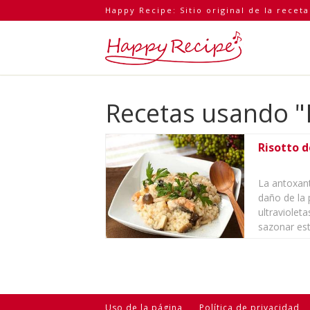
Happy Recipe: Sitio original de la recet
Recetas usando "Pe
Risotto 
La antoxant
daño de la 
ultravioleta
sazonar este
Uso de la página
Política de privacidad