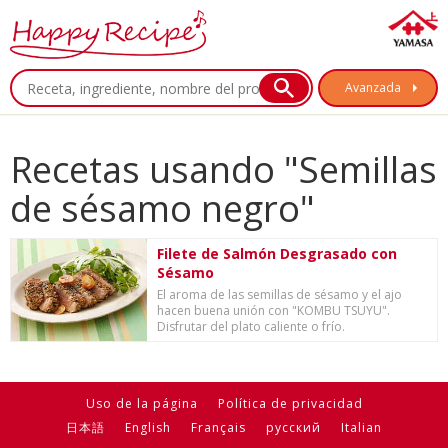
Avanzada
Recetas usando "Semillas
de sésamo negro"
Filete de Salmón Desgrasado con
Sésamo
El aroma de las semillas de sésamo y el ajo
hacen buena unión con "KOMBU TSUYU".
Disfrutar del plato caliente o frío.
Uso de la página
Política de privacidad
日本語
English
Français
русский
Italian