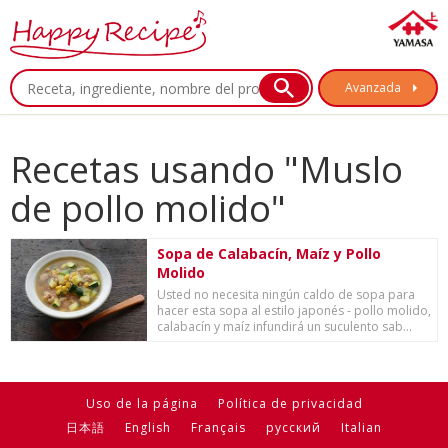
Avanzada
Recetas usando "Muslo
de pollo molido"
Sopa de Calabacín, Maíz y Pollo
Molido
Usted no necesita ningún caldo de sopa para
hacer esta sopa al estilo japonés - pollo molido,
calabacín y maíz infundirá un suculento sab...
Uso de la página
Política de privacidad
日本語
English
Français
русский
Italian