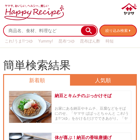
絞り込み検索
これ!うま!!つゆ
Yummy!
昆布つゆ
昆布ぽん酢
時短
リメイク
作り置き
基本の
簡単検索結果
新着順
人気順
納豆とキムチのぶっかけそば
お家にある納豆やキムチ、豆腐などをそば
にのせ、「ヤマサ ぱぱっとちゃんと これ!う
ま!!つゆ」をかけるだけでできあがり。「ヤ
マサ ぱぱっとちゃ...
体が喜ぶ！納豆の香味唐揚げ