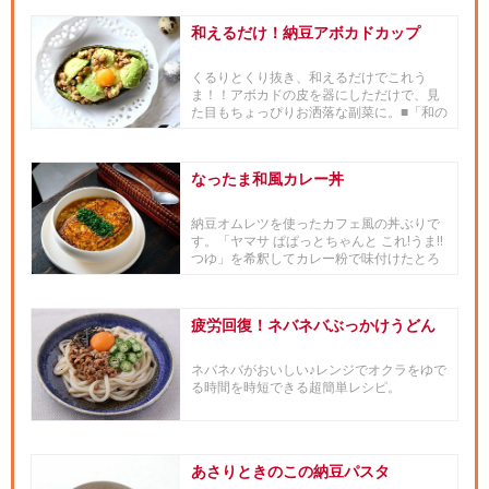
和えるだけ！納豆アボカドカップ
くるりとくり抜き、和えるだけでこれう
ま！！アボカドの皮を器にしただけで、見
た目もちょっぴりお洒落な副菜に。■「和の
食材×世界の料理」や「世界の...
なったま和風カレー丼
納豆オムレツを使ったカフェ風の丼ぶりで
す。「ヤマサ ぱぱっとちゃんと これ!うま!!
つゆ」を希釈してカレー粉で味付けたとろ
みのある和風カレール...
疲労回復！ネバネバぶっかけうどん
ネバネバがおいしい♪レンジでオクラをゆで
る時間を時短できる超簡単レシピ。
あさりときのこの納豆パスタ