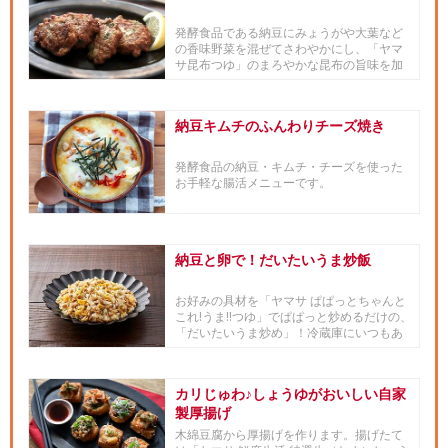
発酵食品である納豆にみょうがや大葉など
の香味野菜を混ぜてさわやかにし、「ヤマ
サ昆布つゆ」のまろやかな昆布の旨味を加
えます。レモンをしぼってさっ...
納豆キムチのふんわりチーズ焼き
発酵食品の納豆・キムチ・チーズを使った
お手軽な腸活メニューです。
納豆と卵で！だいたいうま炒飯
お好みの具材を「ヤマサ ぱぱっとちゃんと
これ!うま!!つゆ」でぱぱっと炒めるだけの、
「だいたいうま炒め」！冷蔵庫にいつもあ
る食材で、風味豊か...
カリじゅわ♪しょうゆがおいしい自家
製厚揚げ
木綿豆腐から厚揚げを作ります。揚げたて