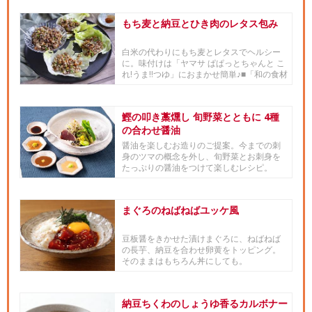
もち麦と納豆とひき肉のレタス包み
白米の代わりにもち麦とレタスでヘルシー
に。味付けは「ヤマサ ぱぱっとちゃんと こ
れ!うま!!つゆ」におまかせ簡単♪■「和の食材
× 世界の料理...
鰹の叩き藁燻し 旬野菜とともに 4種
の合わせ醤油
醤油を楽しむお造りのご提案。今までの刺
身のツマの概念を外し、旬野菜とお刺身を
たっぷりの醤油をつけて楽しむレシピ。
まぐろのねばねばユッケ風
豆板醤をきかせた漬けまぐろに、ねばねば
の長芋、納豆を合わせ卵黄をトッピング。
そのままはもちろん丼にしても。
納豆ちくわのしょうゆ香るカルボナー