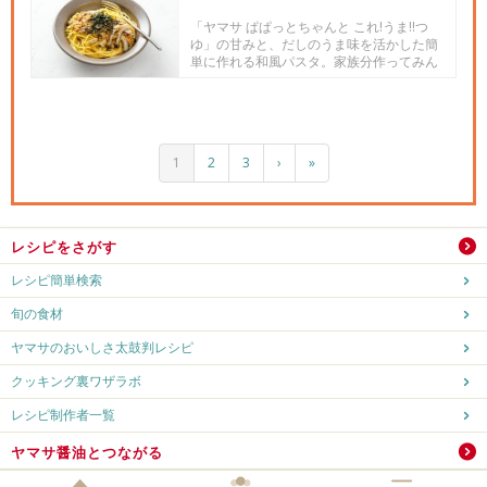
「ヤマサ ぱぱっとちゃんと これ!うま!!つ
ゆ」の甘みと、だしのうま味を活かした簡
単に作れる和風パスタ。家族分作ってみん
なでもりもり食べれちゃ...
1
2
3
›
»
レシピをさがす
レシピ簡単検索
旬の食材
ヤマサのおいしさ太鼓判レシピ
クッキング裏ワザラボ
レシピ制作者一覧
ヤマサ醤油とつながる