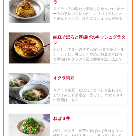
ラ
アイディアの数だけ美味しさ色々♪カルボナ
ーラのアレンジレシピ。カリカリのちくわ
と納豆ミックス、ほんのりしょうゆが香る
カルボナーラソースのパスタ...
納豆そぼろと厚揚げのキッシュグラタ
ン
おいしくて食べ過ぎても安心♪置き換えヘル
シーレシピ。香ばしく炒めた納豆のそぼろ
と厚揚げをグラタン皿に卵液を流し込んで
焼き上げる、簡単にキッシュ...
オクラ納豆
オクラと納豆、ねばねばどうしを合わせた
おつまみにも最適な一品です。 わかりやす
い動画はこちら
ねば３丼
納豆、オクラ、長芋のねばねば食材を３つ
使用した「ねば３丼」は、暑い夏に食べや