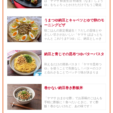
は「ヤマサ 鮮度生活 特選生（なま）しょう
ゆ」をちょろっとかけただけでもうご馳走
です。試してみたらやみつ...
うまつゆ納豆とキャベツとゆで卵のモ
ーニングピザ
朝ごはんの新定番誕生！？だしの旨味とや
さしい甘さがおいしい「ヤマサ ぱぱっとち
ゃんと これ!うま!!つゆ」に、納豆としゃき
っとさわやか食感のピ...
納豆と青じその昆布つゆバターパスタ
和えるだけの簡単パスタ！「ヤマサ昆布つ
ゆ」を使うことで失敗なし！バターのコク
と合わさることでバッチリ味が決まりま
す。■「和の食材 × 世界の料...
巻かない納豆巻き酢飯丼
「ヤマサ おまかせ酢」でお茶碗のごはんを
手軽に酢飯に！食べたいときに、すぐ酢
飯！巻かないけれど、あの味です！