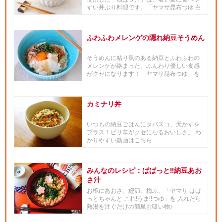
すい丼ぶり料理です。「ヤマサ昆布つゆ 白
だし」で味付けすることで、...
ふわふわメレンゲの隠れ納豆そうめん
そうめんに粘り気のある納豆とふわふわの
メレンゲが絡まった、ふんわり優しい食感
がクセになります！「ヤマサ昆布つゆ」を
たっぷりかけるだけで味が決ま...
カミナリ丼
いつもの納豆ごはんにタバスコ、天かすを
プラス！ピリ辛がクセになるおいしさ。 わ
かりやすい動画はこちら
みんなのレシピ：ぱぱっと‼納豆あお
さ汁
お椀にあおさ、鰹節、梅ふ、「ヤマサ ぱぱ
っとちゃんと これ!うま!!つゆ」を 入れたら
熱湯を注ぐだけの簡単お吸い物♪