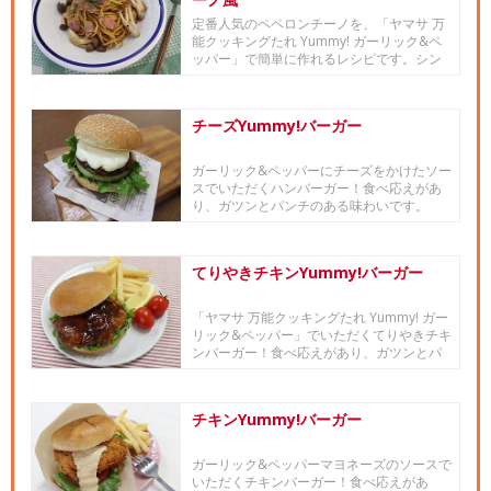
定番人気のペペロンチーノを、「ヤマサ 万
能クッキングたれ Yummy! ガーリック&ペ
ッパー」で簡単に作れるレシピです。シン
プルな味付...
チーズYummy!バーガー
ガーリック&ペッパーにチーズをかけたソー
スでいただくハンバーガー！食べ応えがあ
り、ガツンとパンチのある味わいです。
てりやきチキンYummy!バーガー
「ヤマサ 万能クッキングたれ Yummy! ガー
リック&ペッパー」でいただくてりやきチキ
ンバーガー！食べ応えがあり、ガツンとパ
ンチのあ...
チキンYummy!バーガー
ガーリック&ペッパーマヨネーズのソースで
いただくチキンバーガー！食べ応えがあ