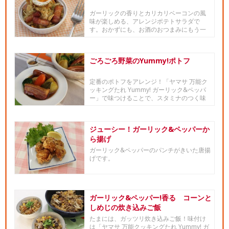
ガーリックの香りとカリカリベーコンの風
味が楽しめる、アレンジポテトサラダで
す。おかずにも、お酒のおつまみにもう一
品欲しい時にも、おすすめです。
ごろごろ野菜のYummy!ポトフ
定番のポトフをアレンジ！「ヤマサ 万能ク
ッキングたれ Yummy! ガーリック&ペッパ
ー」で味つけることで、スタミナのつく味
わいです。
ジューシー！ガーリック&ペッパーか
ら揚げ
ガーリック&ペッパーのパンチがきいた唐揚
げです。
ガーリック&ペッパー!香る コーンと
しめじの炊き込みご飯
たまには、ガッツリ炊き込みご飯！味付け
は「ヤマサ 万能クッキングたれ Yummy! ガ