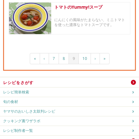
トマトのYummy!スープ
にんにくの風味がたまらない、ミニトマト
を使った濃厚なトマトスープです。
«
‹
7
8
9
10
›
»
レシピをさがす
レシピ簡単検索
旬の食材
ヤマサのおいしさ太鼓判レシピ
クッキング裏ワザラボ
レシピ制作者一覧