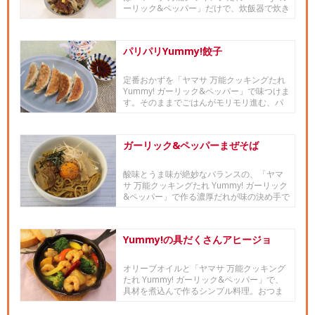
ーリック&ペッパー」だけで、炊飯器で炊き
込むので...
パリパリYummy!餃子
定番おかずを「ヤマサ 万能クッキングたれ
Yummy! ガーリック&ペッパー」で味つけま
す。そのままでごはんがモリモリ進む、パ
ンチのあ...
ガーリック&ペッパーまぜそば
酸味とうま味が絶妙なバランスの、「ヤマ
サ 万能クッキングたれ Yummy! ガーリック
&ペッパー」で作る濃厚だれが味の決め手で
す。
Yummy!の具だくさんアヒージョ
オリーブオイルと「ヤマサ 万能クッキング
たれ Yummy! ガーリック&ペッパー」で、
具材を煮込んで作るシンプル料理。おつま
みにおすす...