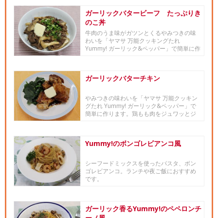
ガーリックバタービーフ たっぷりき
のこ丼
牛肉のうま味がガツンとくるやみつきの味
わいを「ヤマサ 万能クッキングたれ
Yummy! ガーリック&ペッパー」で簡単に作
ります。牛肉と...
ガーリックバターチキン
やみつきの味わいを「ヤマサ 万能クッキン
グたれ Yummy! ガーリック&ペッパー」で
簡単に作ります。鶏もも肉をジュワッとジ
ューシーに...
Yummy!のボンゴレビアンコ風
シーフードミックスを使ったパスタ、ボン
ゴレビアンコ。ランチや夜ご飯におすすめ
です。
ガーリック香るYummy!のペペロンチ
ーノ風