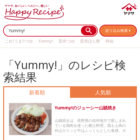
絞り込み検索
これ!うま!!つゆ
Yummy!
昆布つゆ
昆布ぽん酢
時短
リメイク
作り置き
基本の
「Yummy!」のレシピ検
索結果
新着順
人気順
Yummy!のジューシー山賊焼き
山賊焼きは、長野県の信州地方で親しまれ
ている鶏肉を使った郷土料理。鶏もも肉の
外はカリッと中はふっくらとした食感、ガ
ーリック&ペッパーが...