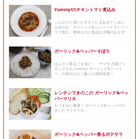
Yummy!のチキントマト煮込み
こんがりと焼いたチキンに玉ねぎとしめじ
を合わせ、ガーリック&ペッパートマトソー
スで煮た、簡単なのに絶品な洋風のおかず
です。
ガーリック&ペッパーそぼろ
ほんのり香るごま油と、「ヤマサ 万能クッ
キングたれ Yummy! ガーリック&ペッパ
ー」の味付けがご飯との相性抜群！
レンチンできのこの ガーリック&ペッ
パーマリネ
おつまみに最適！ ガーリック&ペッパーの
きいたマリネです。
ガーリック&ペッパー香るポテサラ