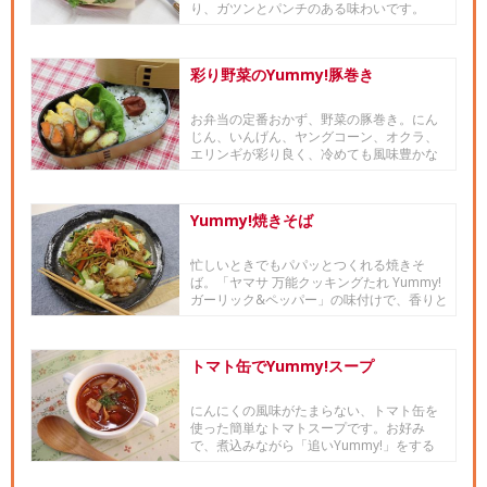
り、ガツンとパンチのある味わいです。
彩り野菜のYummy!豚巻き
お弁当の定番おかず、野菜の豚巻き。にん
じん、いんげん、ヤングコーン、オクラ、
エリンギが彩り良く、冷めても風味豊かな
ヤマサ 「ヤマサ 万能クッキ...
Yummy!焼きそば
忙しいときでもパパッとつくれる焼きそ
ば。「ヤマサ 万能クッキングたれ Yummy!
ガーリック&ペッパー」の味付けで、香りと
コクが楽し...
トマト缶でYummy!スープ
にんにくの風味がたまらない、トマト缶を
使った簡単なトマトスープです。お好み
で、煮込みながら「追いYummy!」をする
と、さらにコクと香りが増します！