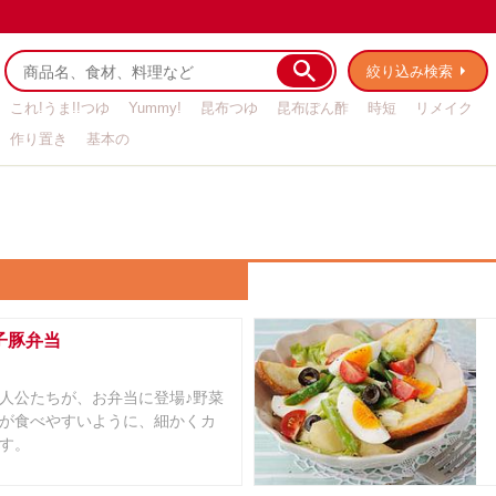
絞り込み検索
これ!うま!!つゆ
Yummy!
昆布つゆ
昆布ぽん酢
時短
リメイク
作り置き
基本の
子豚弁当
人公たちが、お弁当に登場♪野菜
が食べやすいように、細かくカ
す。