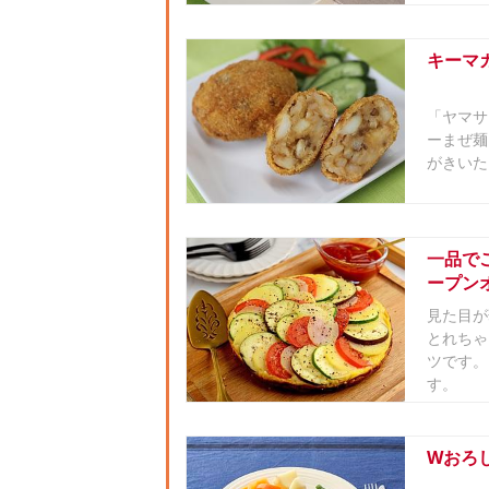
キーマ
「ヤマサ
ーまぜ麺
がきいた
一品で
ープン
見た目が
とれちゃ
ツです。
す。
Wおろ