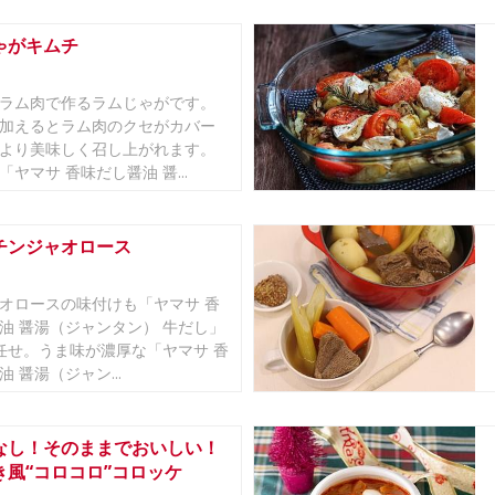
ゃがキムチ
ラム肉で作るラムじゃがです。
加えるとラム肉のクセがカバー
より美味しく召し上がれます。
ヤマサ 香味だし醤油 醤...
チンジャオロース
オロースの味付けも「ヤマサ 香
油 醤湯（ジャンタン） 牛だし」
任せ。うま味が濃厚な「ヤマサ 香
 醤湯（ジャン...
なし！そのままでおいしい！
き風“コロコロ”コロッケ