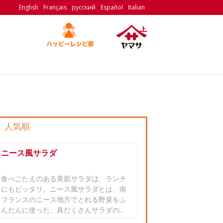
English
Français
русский
Español
Italian
人気順
ニース風サラダ
食べごたえのある美肌サラダは、ランチ
にもピッタリ。ニース風サラダとは、南
フランスのニース地方でとれる野菜をふ
んだんに使った、具だくさんサラダの...