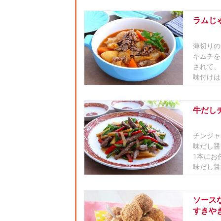
ラムじ
薄切りの
キムチを
されて、
味付けは「
牛だし
チンジャ
味だし醤
1本にお
味だし醤油
ソース
すきや