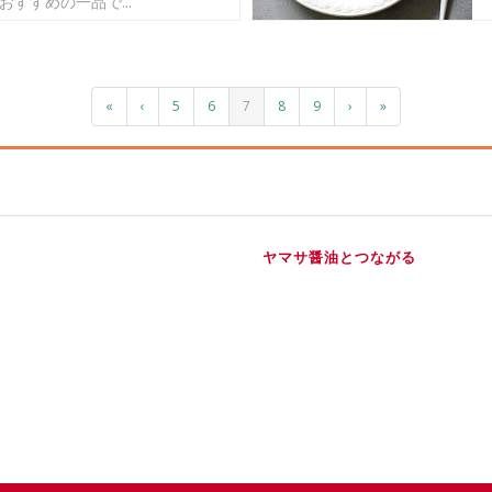
おすすめの一品で...
«
‹
5
6
7
8
9
›
»
ヤマサ醤油とつながる