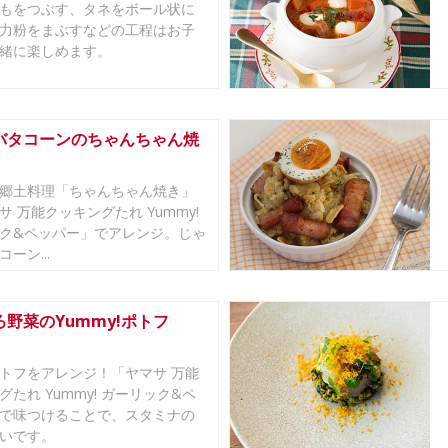
もをつぶす、タネをボール状に
力粉をまぶすなどの工程はお子
緒に楽しめます。
バタコーンのちゃんちゃん焼
郷土料理「ちゃんちゃん焼き」
サ 万能クッキングたれ Yummy!
ク&ペッパー」でアレンジ。じゃ
ーン...
野菜のYummy!ポトフ
トフをアレンジ！「ヤマサ 万能
グたれ Yummy! ガーリック&ペ
で味つけることで、スタミナの
いです。