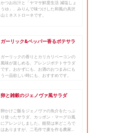
かつお出汁と「ヤマサ鮮度生活 減塩しょ
うゆ」、みりんで味つけした和風の具沢
山ミネストローネです。
ガーリック&ペッパー香るポテサラ
ガーリックの香りとカリカリベーコンの
風味が楽しめる、アレンジポテトサラダ
です。おかずにも、お酒のおつまみにも
う一品欲しい時にも、おすすめです。
卵と雑穀のジェノヴァ風サラダ
卵かけご飯をジェノヴァの魚介をたっぷ
り使ったサラダ、カッポン・マーグロ風
にアレンジしました。能登は米どころで
はありますが、二毛作で麦を作る農家...