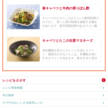
春キャベツと牛肉の香りぽん酢
キャベツのビタミンCはストレス解消効果だ
けでなく、弱った胃の粘膜を修復する働き
があります。疲労回復効果のあるクエン酸
を含む「ヤマサ昆布ぽん酢」...
キャベツとたこの生姜マヨネーズ
消化機能を促すビタミンＵを含むキャベ
ツ。脂肪分の少ないたこは、肝機能を強く
するタウリンを含みます。飲みすぎた翌日
の副菜にピッタリの一品！
レシピをさがす
レシピ簡単検索
旬の食材
ヤマサのおいしさ太鼓判レシピ