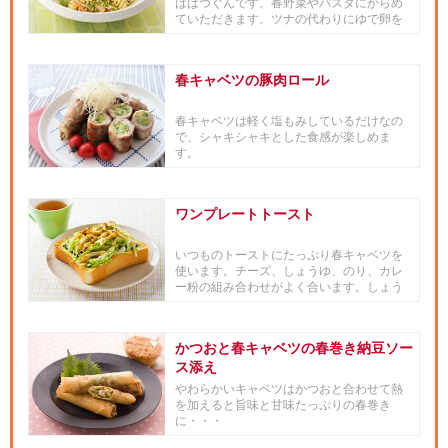
はばつぐんです。春野菜やパスタにからめ
ていただきます。ツナの代わりにゆで卵を
加えたりしても楽しめます。
春キャベツの豚肉ロール
春キャベツは軽く塩もみしているだけなの
で、シャキシャキとした食感が楽しめま
す。
ワンプレートトースト
いつものトーストにたっぷり春キャベツを
使います。チーズ、しょうゆ、のり、カレ
ー粉の組み合わせがよく合います。しょう
ゆの香ばしさで食欲もアップです。
かつおと春キャベツの春巻き納豆ソー
ス添え
やわらかいキャベツはかつおと合わせて熱
を加えると旨味と甘味たっぷりの春巻き
に・・・