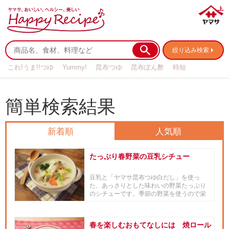
絞り込み検索
これ!うま!!つゆ
Yummy!
昆布つゆ
昆布ぽん酢
時短
リメイク
作り置き
基本の
簡単検索結果
新着順
人気順
たっぷり春野菜の豆乳シチュー
豆乳と「ヤマサ昆布つゆ白だし」を使っ
た、あっさりとした味わいの野菜たっぷり
のシチューです。季節の野菜を使うので栄
養たっぷり、小麦粉を使わないの...
春を楽しむおもてなしには 焼ロール