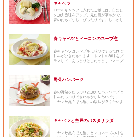
キャベツ
ロールキャベツに入れたご飯には、白だし
を加え旨味をアップ。見た目が華やかで、
春のおもてなしにぴったりです。しっかり
味だからお弁当おかずにもオススメ。
春キャベツとベーコンのスープ煮
春キャベツはシンプルに味つけするだけで
甘みがひきだされます。トマトの酸味をプ
ラスして、あっさりとしたやさしいスープ
煮です。
野菜ハンバーグ
春の野菜をたっぷりと加えたハンバーグは
甘みたっぷりでさわやかな味わいです。
「ヤマサ昆布ぽん酢」の酸味が良く合いま
す。
キャベツと空豆のパスタサラダ
「ヤマサ昆布ぽん酢」とマヨネーズの相性